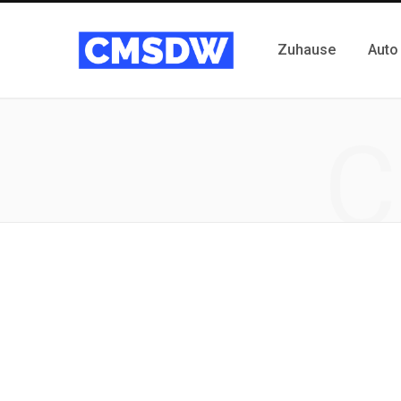
Zuhause
Auto
C